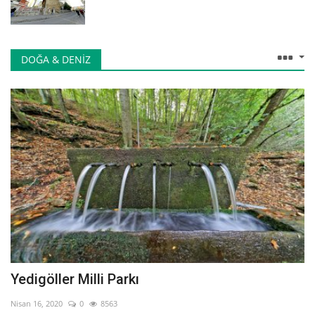
DOĞA & DENIZ
Yedigöller Milli Parkı
Nisan 16, 2020
0
8563