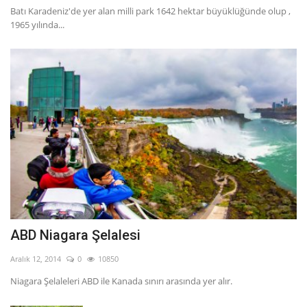
Batı Karadeniz'de yer alan milli park 1642 hektar büyüklüğünde olup ,
1965 yılında...
ABD Niagara Şelalesi
Aralık 12, 2014
0
10850
Niagara Şelaleleri ABD ile Kanada sınırı arasında yer alır.