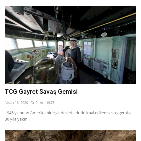
TCG Gayret Savaş Gemisi
Nisan 16, 2020
0
16675
1946 yılından Amerika birleşik devletlerinde imal edilen savaş gemisi,
30 yıla yakın...