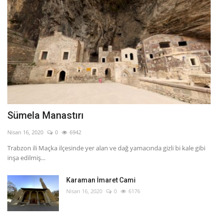
Sümela Manastırı
Nisan 16, 2020
0
6942
Trabzon ili Maçka ilçesinde yer alan ve dağ yamacında gizli bi kale gibi
inşa edilmiş...
Karaman İmaret Cami
Nisan 16, 2020
0
6176