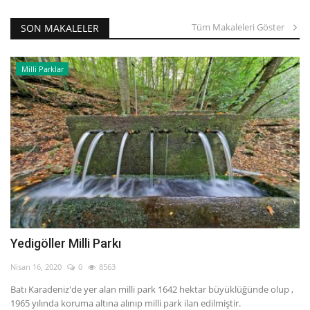
Tüm Makaleleri Göster
SON MAKALELER
Milli Parklar
Yedigöller Milli Parkı
Nisan 16, 2020
0
8563
Batı Karadeniz'de yer alan milli park 1642 hektar büyüklüğünde olup ,
1965 yılında koruma altına alınıp milli park ilan edilmiştir.