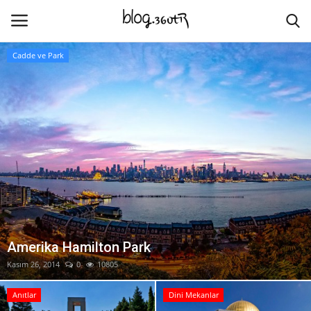
Cadde ve Park
Ana Sayfa
İletişim
Kültür
Doğa & Deniz
Şehir Mekanları
Amerika Hamilton Park
Kasım 26, 2014
0
10805
Ticari Mekanlar
Anıtlar
Dini Mekanlar
Lisan