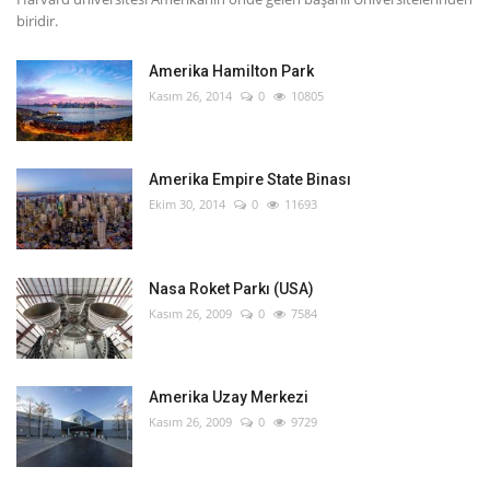
biridir.
Amerika Hamilton Park
Kasım 26, 2014
0
10805
Amerika Empire State Binası
Ekim 30, 2014
0
11693
Nasa Roket Parkı (USA)
Kasım 26, 2009
0
7584
Amerika Uzay Merkezi
Kasım 26, 2009
0
9729