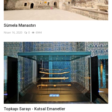
Sümela Manastırı
Nisan 16, 2020
0
6944
Topkapı Sarayı - Kutsal Emanetler