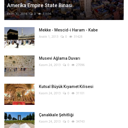
Amerika Empire State Binası
Ekim 30, 2014
0
11694
Mekke - Mescid-i Haram - Kabe
Aralık 1, 2013
0
31428
Musevi Ağlama Duvarı
Kasım 24, 2013
0
27096
Kutsal Büyük Kıyamet Kilisesi
Kasım 24, 2013
0
31101
Çanakkale Şehitliği
Kasım 24, 2013
0
34743