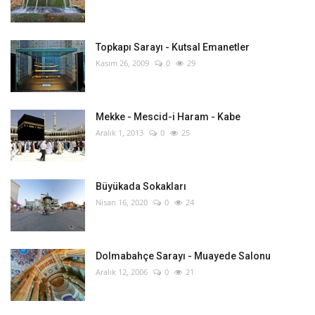
Topkapı Sarayı - Kutsal Emanetler
Kasım 26, 2009
0
29
Mekke - Mescid-i Haram - Kabe
Aralık 1, 2013
0
25
Büyükada Sokakları
Nisan 16, 2020
0
24
Dolmabahçe Sarayı - Muayede Salonu
Aralık 12, 2006
0
21