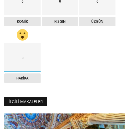
0
0
0
KOMIK
KIZGIN
ÜZGÜN
3
HARIKA
İLGILI MAKALELER