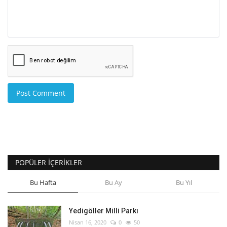
Post Comment
POPÜLER İÇERIKLER
Bu Hafta
Bu Ay
Bu Yıl
Yedigöller Milli Parkı
Nisan 16, 2020
0
50