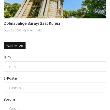
Dolmabahçe Sarayı Saat Kulesi
Ocak 22, 2006
0
14392
YORUMLAR
İsim
E-Posta
Yorum