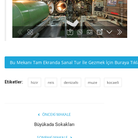
Bu Mekanı Tam Ekranda Sanal Tur İle Gezmek İçin Buraya Tık
Etiketler:
hizir
reis
denizaltı
muze
kocaeli
ÖNCEKI MAKALE
Büyükada Sokakları
SONRAKI MAKALE