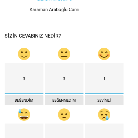
Karaman Araboğlu Cami
SIZIN CEVABINIZ NEDIR?
3
3
1
BEĞENDIM
BEĞENMEDIM
SEVIMLI