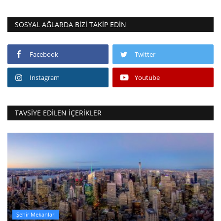
SOSYAL AĞLARDA BIZI TAKIP EDIN
Facebook
Twitter
Instagram
Youtube
TAVSIYE EDILEN İÇERIKLER
Şehir Mekanları