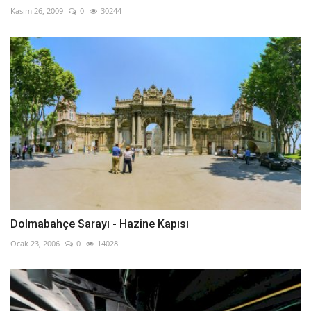
Kasım 26, 2009
0
30244
Dolmabahçe Sarayı - Hazine Kapısı
Ocak 23, 2006
0
14028