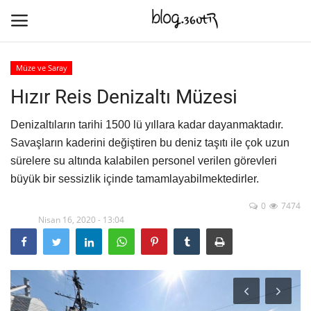
Müze ve Saray
Hızır Reis Denizaltı Müzesi
Ana Sayfa
Denizaltıların tarihi 1500 lü yıllara kadar dayanmaktadır.
Kültür
Savaşların kaderini değiştiren bu deniz taşıtı ile çok uzun
sürelere su altında kalabilen personel verilen görevleri
İletişim
büyük bir sessizlik içinde tamamlayabilmektedirler.
Doğa & Deniz
0
7474
Nisan 16, 2020 - 13:04
Şehir Mekanları
Ticari Mekanlar
Lisan