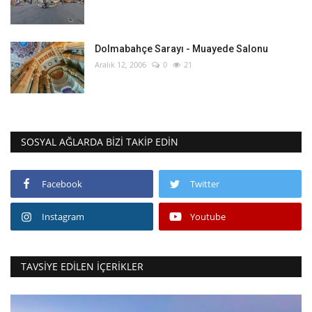
Dolmabahçe Sarayı - Muayede Salonu
Aralık 12, 2006
0
21
SOSYAL AĞLARDA BIZI TAKIP EDIN
Facebook
Twitter
Instagram
Youtube
TAVSIYE EDILEN İÇERIKLER