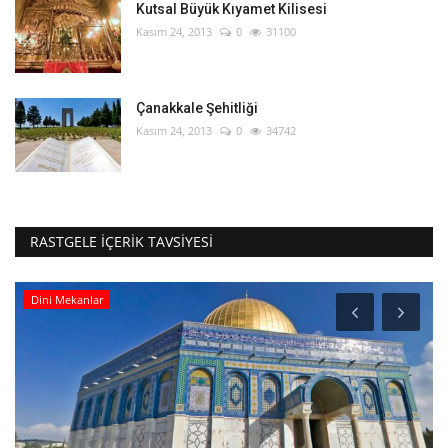
Kutsal Büyük Kıyamet Kilisesi
Kasım 24, 2013
0
31100
Çanakkale Şehitliği
Kasım 24, 2013
0
34742
RASTGELE İÇERIK TAVSIYESI
Dini Mekanlar