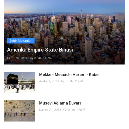
Şehir Mekanları
Amerika Empire State Binası
Ekim 30, 2014
0
11694
Mekke - Mescid-i Haram - Kabe
Aralık 1, 2013
0
31428
Musevi Ağlama Duvarı
Kasım 24, 2013
0
27096