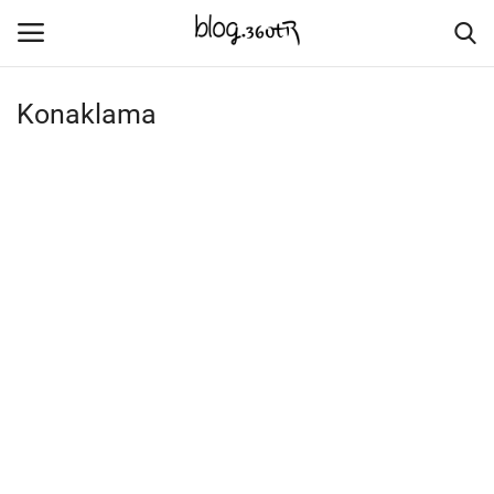
Konaklama
Ana Sayfa
İletişim
Kültür
Doğa & Deniz
Şehir Mekanları
Ticari Mekanlar
Lisan