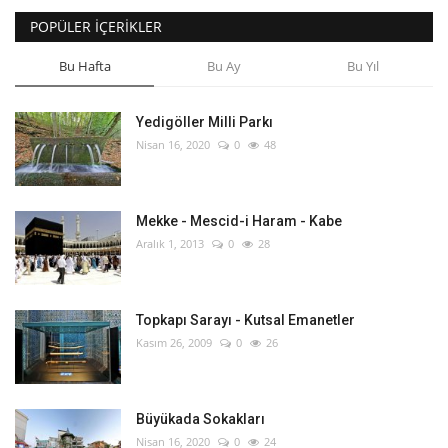
POPÜLER İÇERIKLER
English
Turkish
Bu Hafta
Bu Ay
Bu Yıl
Yedigöller Milli Parkı
Nisan 16, 2020
0
48
Mekke - Mescid-i Haram - Kabe
Aralık 1, 2013
0
28
Topkapı Sarayı - Kutsal Emanetler
Kasım 26, 2009
0
26
Büyükada Sokakları
Nisan 16, 2020
0
24