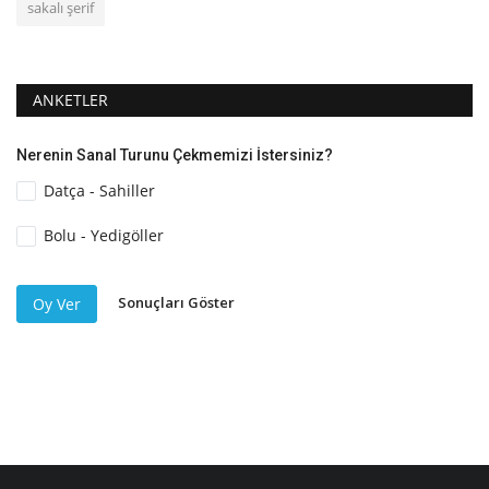
sakalı şerif
ANKETLER
Nerenin Sanal Turunu Çekmemizi İstersiniz?
Datça - Sahiller
Bolu - Yedigöller
Sonuçları Göster
Oy Ver