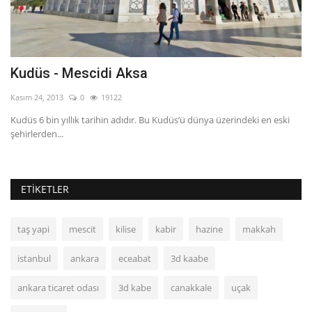
Kudüs - Mescidi Aksa
Ç
Kasım 24, 2013
0
19122
Ka
 ,
Kudüs 6 bin yıllık tarihin adıdır. Bu Kudüs’ü dünya üzerindeki en eski
Ta
şehirlerden...
ol
ETIKETLER
taş yapi
mescit
kilise
kabir
hazine
makkah
istanbul
ankara
eceabat
3d kaabe
ankara ticaret odası
3d kabe
canakkale
uçak