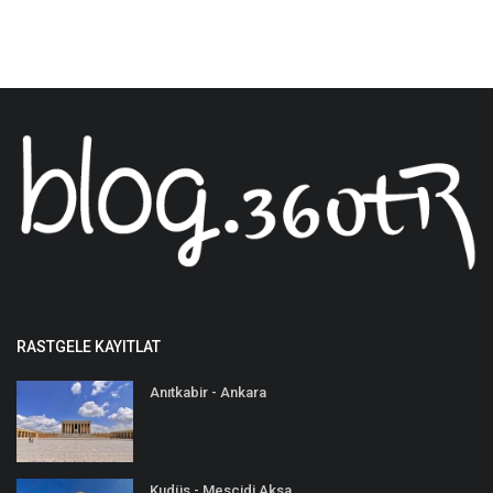
RASTGELE KAYITLAT
Anıtkabir - Ankara
Kudüs - Mescidi Aksa