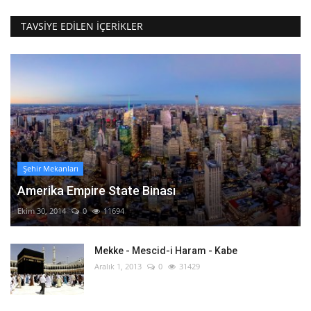
TAVSIYE EDILEN İÇERIKLER
Şehir Mekanları
Amerika Empire State Binası
Ekim 30, 2014
0
11694
Mekke - Mescid-i Haram - Kabe
Aralık 1, 2013
0
31429