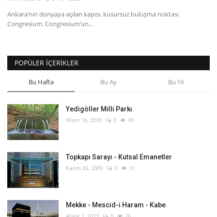
Ankara’nın dünyaya açılan kapısı, kusursuz buluşma noktası
English
Turkish
Congresium. Congresium’un...
POPÜLER İÇERIKLER
Bu Hafta
Bu Ay
Bu Yıl
Yedigöller Milli Parkı
Nisan 16, 2020
0
49
Topkapı Sarayı - Kutsal Emanetler
Kasım 26, 2009
0
31
Mekke - Mescid-i Haram - Kabe
Aralık 1, 2013
0
26