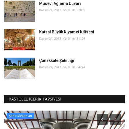
Musevi Ağlama Duvarı
Kasım 24, 2013
0
27097
Kutsal Büyük Kıyamet Kilisesi
Kasım 24, 2013
0
31101
Çanakkale Şehitliği
Kasım 24, 2013
0
34744
RASTGELE İÇERIK TAVSIYESI
Şehir Mekanları