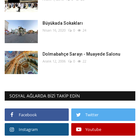
Büyükada Sokakları
Nisan 16, 2020
0
24
Dolmabahçe Sarayı - Muayede Salonu
Aralık 12, 2006
0
22
SOSYAL AĞLARDA BIZI TAKIP EDIN
Facebook
Twitter
Instagram
Youtube