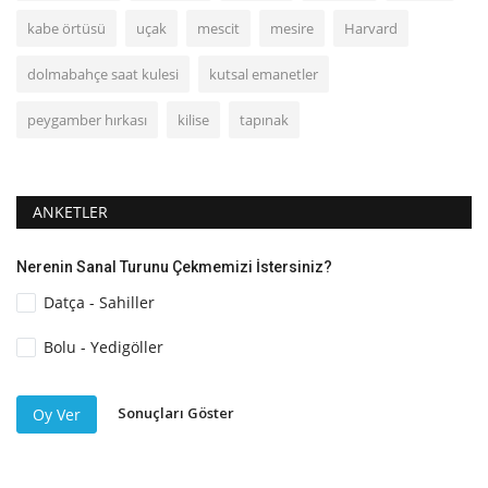
kabe örtüsü
uçak
mescit
mesire
Harvard
dolmabahçe saat kulesi
kutsal emanetler
peygamber hırkası
kilise
tapınak
ANKETLER
Nerenin Sanal Turunu Çekmemizi İstersiniz?
Datça - Sahiller
Bolu - Yedigöller
Sonuçları Göster
Oy Ver