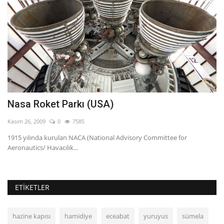
Nasa Roket Parkı (USA)
Ç
Kasım 26, 2009
0
7585
Ka
1915 yılında kurulan NACA (National Advisory Committee for
Ta
Aeronautics/ Havacılık...
ol
ETIKETLER
hazine kapısı
hamidiye
eceabat
yuruyus
sümela