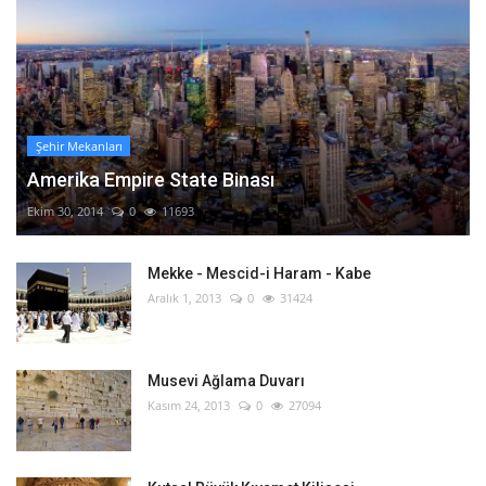
Şehir Mekanları
Amerika Empire State Binası
Ekim 30, 2014
0
11693
Mekke - Mescid-i Haram - Kabe
Aralık 1, 2013
0
31424
Musevi Ağlama Duvarı
Kasım 24, 2013
0
27094