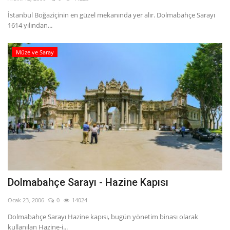
İstanbul Boğaziçinin en güzel mekanında yer alır. Dolmabahçe Sarayı
English
Turkish
1614 yılından...
Müze ve Saray
Dolmabahçe Sarayı - Hazine Kapısı
Ocak 23, 2006
0
14024
Dolmabahçe Sarayı Hazine kapısı, bugün yönetim binası olarak
kullanılan Hazine-i...