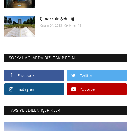
Çanakkale Şehitliği
Kasım 24, 2013
0
19
SOSYAL AĞLARDA BIZI TAKIP EDIN
Facebook
Twitter
Instagram
Youtube
TAVSIYE EDILEN İÇERIKLER