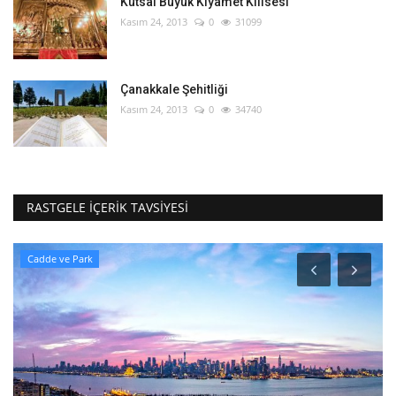
Kutsal Büyük Kıyamet Kilisesi
Kasım 24, 2013
0
31099
Çanakkale Şehitliği
Kasım 24, 2013
0
34740
RASTGELE İÇERIK TAVSIYESI
Müze ve Saray