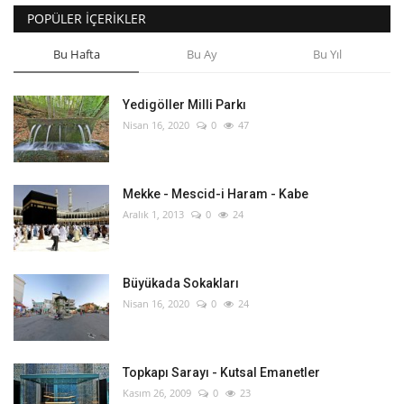
POPÜLER İÇERIKLER
Bu Hafta
Bu Ay
Bu Yıl
Yedigöller Milli Parkı
Nisan 16, 2020
0
47
Mekke - Mescid-i Haram - Kabe
Aralık 1, 2013
0
24
Büyükada Sokakları
Nisan 16, 2020
0
24
Topkapı Sarayı - Kutsal Emanetler
Kasım 26, 2009
0
23