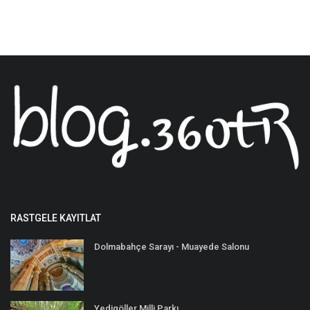
RASTGELE KAYITLAT
Dolmabahçe Sarayı - Muayede Salonu
Yedigöller Milli Parkı