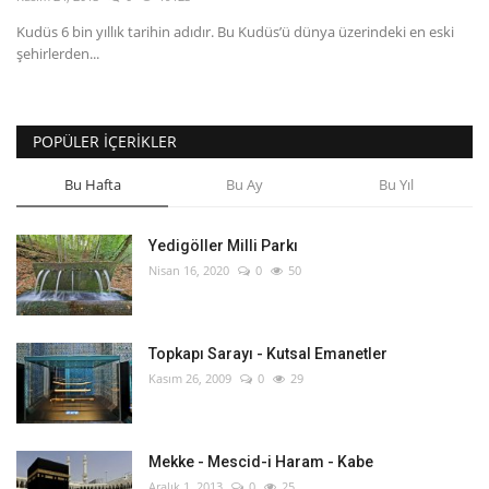
Kudüs 6 bin yıllık tarihin adıdır. Bu Kudüs’ü dünya üzerindeki en eski
English
Turkish
şehirlerden...
POPÜLER İÇERIKLER
Bu Hafta
Bu Ay
Bu Yıl
Yedigöller Milli Parkı
Nisan 16, 2020
0
50
Topkapı Sarayı - Kutsal Emanetler
Kasım 26, 2009
0
29
Mekke - Mescid-i Haram - Kabe
Aralık 1, 2013
0
25