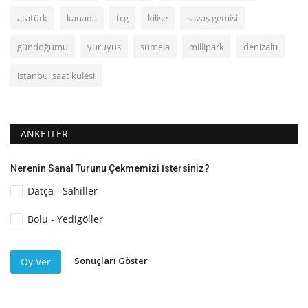
atatürk
kanada
tcg
kilise
savaş gemisi
gündoğumu
yuruyus
sümela
millipark
denizaltı
istanbul saat kulesi
ANKETLER
Nerenin Sanal Turunu Çekmemizi İstersiniz?
Datça - Sahiller
Bolu - Yedigöller
Sonuçları Göster
Oy Ver