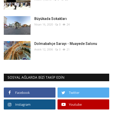
Büyükada Sokakları
Nisan 16, 2020
0
24
Dolmabahçe Sarayı - Muayede Salonu
Aralık 12, 2006
0
21
SOSYAL AĞLARDA BIZI TAKIP EDIN
Facebook
Twitter
Instagram
Youtube