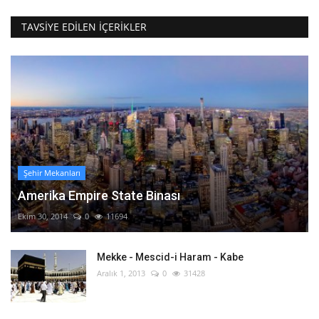
TAVSIYE EDILEN İÇERIKLER
Şehir Mekanları
Amerika Empire State Binası
Ekim 30, 2014
0
11694
Mekke - Mescid-i Haram - Kabe
Aralık 1, 2013
0
31428