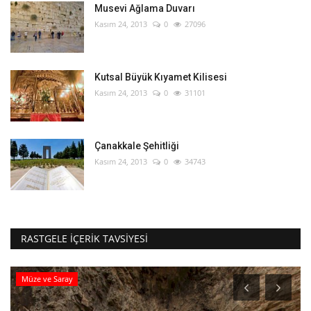
Musevi Ağlama Duvarı
Kasım 24, 2013
0
27096
Kutsal Büyük Kıyamet Kilisesi
Kasım 24, 2013
0
31101
Çanakkale Şehitliği
Kasım 24, 2013
0
34743
RASTGELE İÇERIK TAVSIYESI
Müze ve Saray