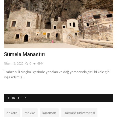
Sümela Manastırı
H
Nisan 16, 2020
0
6944
Ara
Trabzon ili Maçka ilçesinde yer alan ve dağ yamacında gizli bi kale gibi
Ha
inşa edilmiş...
bir
ETIKETLER
ankara
mekke
karaman
Harvard üniversitesi