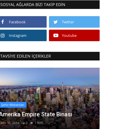
SOSYAL AĞLARDA BIZI TAKIP EDIN
Facebook
Twitter
Instagram
Youtube
TAVSIYE EDILEN İÇERIKLER
Şehir Mekanları
Amerika Empire State Binası
Ekim 30, 2014
0
11695