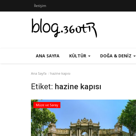
İletişim
ANA SAYFA
KÜLTÜR
DOĞA & DENIZ
Ana Sayfa
hazine kapısı
Etiket:
hazine kapısı
Müze ve Saray