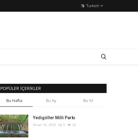
Turkish
POPÜLER İÇERIKLER
Bu Hafta
Bu Ay
Bu Yıl
Yedigöller Milli Parkı
Nisan 16, 2020
0
42