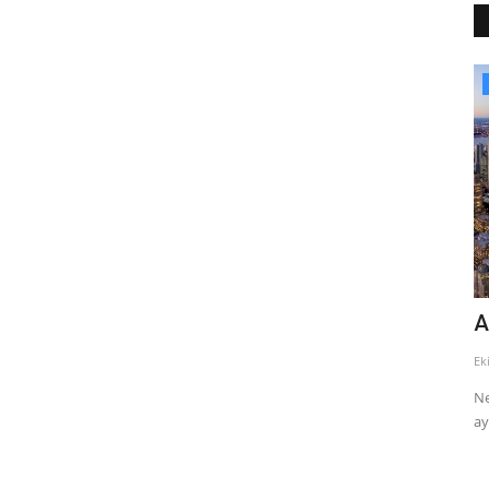
Şehir Mekanları
Amerika Empire State Binası
H
Ekim 30, 2014
0
11695
Ar
r alır.
Newyork da bulunan 102 katlı bu bina 1930 yılında sadece 18
Ha
ayda inşa edildiğini...
Ün