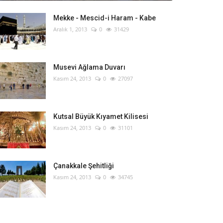
Mekke - Mescid-i Haram - Kabe
Aralık 1, 2013
0
31429
Musevi Ağlama Duvarı
Kasım 24, 2013
0
27097
Kutsal Büyük Kıyamet Kilisesi
Kasım 24, 2013
0
31101
Çanakkale Şehitliği
Kasım 24, 2013
0
34745