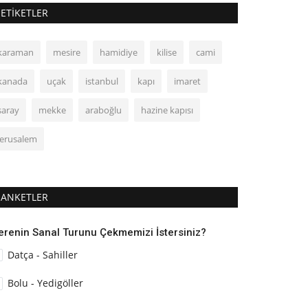
ETIKETLER
karaman
mesire
hamidiye
kilise
cami
kanada
uçak
istanbul
kapı
imaret
saray
mekke
araboğlu
hazine kapısı
jerusalem
ANKETLER
erenin Sanal Turunu Çekmemizi İstersiniz?
Datça - Sahiller
Bolu - Yedigöller