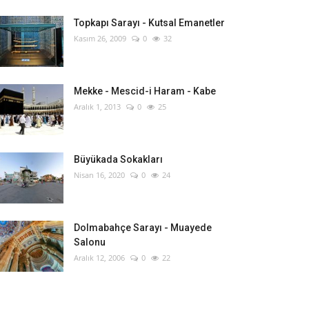
Topkapı Sarayı - Kutsal Emanetler
Kasım 26, 2009
0
32
Mekke - Mescid-i Haram - Kabe
Aralık 1, 2013
0
25
Büyükada Sokakları
Nisan 16, 2020
0
24
Dolmabahçe Sarayı - Muayede
Salonu
Aralık 12, 2006
0
22