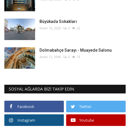
Büyükada Sokakları
Nisan 16, 2020
0
22
Dolmabahçe Sarayı - Muayede Salonu
Aralık 12, 2006
0
19
SOSYAL AĞLARDA BIZI TAKIP EDIN
Facebook
Twitter
Instagram
Youtube