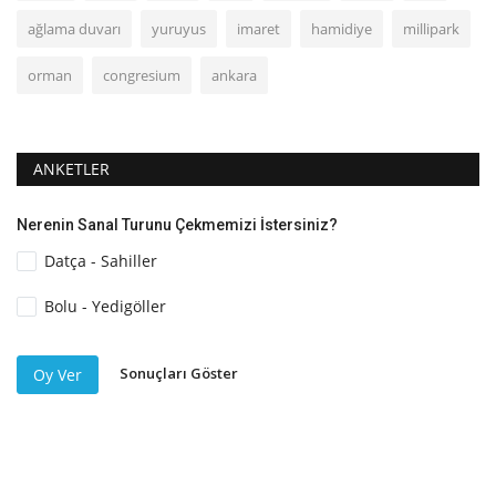
ağlama duvarı
yuruyus
imaret
hamidiye
millipark
orman
congresium
ankara
ANKETLER
Nerenin Sanal Turunu Çekmemizi İstersiniz?
Datça - Sahiller
Bolu - Yedigöller
Sonuçları Göster
Oy Ver