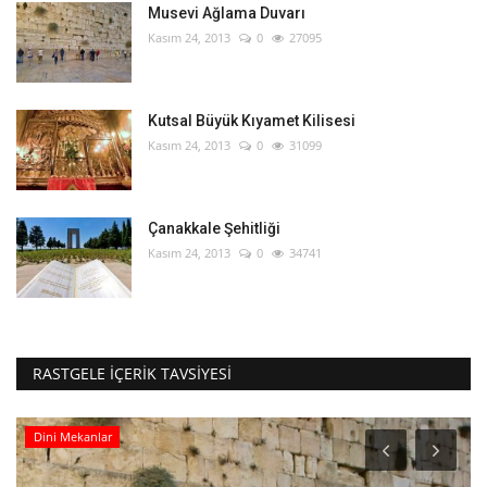
Musevi Ağlama Duvarı
Kasım 24, 2013
0
27095
Kutsal Büyük Kıyamet Kilisesi
Kasım 24, 2013
0
31099
Çanakkale Şehitliği
Kasım 24, 2013
0
34741
RASTGELE İÇERIK TAVSIYESI
Dini Mekanlar