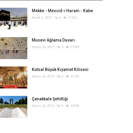
Mekke - Mescid-i Haram - Kabe
Aralık 1, 2013
0
31432
Musevi Ağlama Duvarı
Kasım 24, 2013
0
27099
Kutsal Büyük Kıyamet Kilisesi
Kasım 24, 2013
0
31102
Çanakkale Şehitliği
Kasım 24, 2013
0
34746