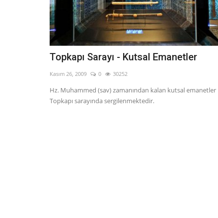
Topkapı Sarayı - Kutsal Emanetler
Kasım 26, 2009
0
30252
Hz. Muhammed (sav) zamanından kalan kutsal emanetler
Topkapı sarayında sergilenmektedir.