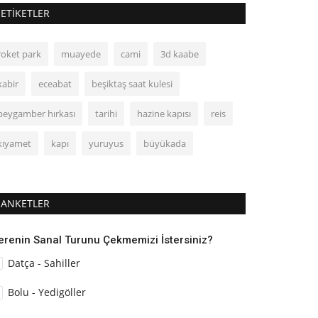
ETIKETLER
roket park
muayede
cami
3d kaabe
kabir
eceabat
beşiktaş saat kulesi
peygamber hırkası
tarihi
hazine kapısı
reis
kıyamet
kapı
yuruyus
büyükada
ANKETLER
erenin Sanal Turunu Çekmemizi İstersiniz?
Datça - Sahiller
Bolu - Yedigöller