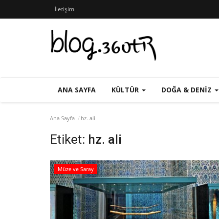
İletişim
ANA SAYFA
KÜLTÜR
DOĞA & DENIZ
Ana Sayfa
hz. ali
Etiket:
hz. ali
Müze ve Saray