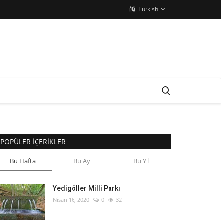
Turkish
POPÜLER İÇERIKLER
Bu Hafta
Bu Ay
Bu Yıl
Yedigöller Milli Parkı
Nisan 16, 2020
0
32