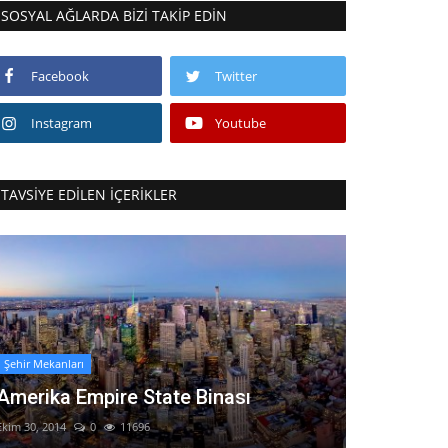
SOSYAL AĞLARDA BIZI TAKIP EDIN
Facebook
Twitter
Instagram
Youtube
TAVSIYE EDILEN İÇERIKLER
Şehir Mekanları
Amerika Empire State Binası
Ekim 30, 2014
0
11696