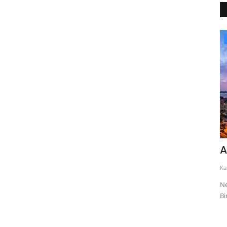
Milli Parklar
Yedigöller Bolu
A
Eylül 26, 2008
0
15777
Ka
da sadece 18
Yedigöller, Batı Karadeniz bölgesinde yer alır. Düzce, Bolu ve
Ne
Zonguldak illerinin...
Bi