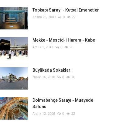
Topkapı Sarayı - Kutsal Emanetler
Kasım 26, 2009
0
27
Mekke - Mescid-i Haram - Kabe
Aralık 1, 2013
0
26
Büyükada Sokakları
Nisan 16, 2020
0
26
Dolmabahçe Sarayı - Muayede
Salonu
Aralık 12, 2006
0
22