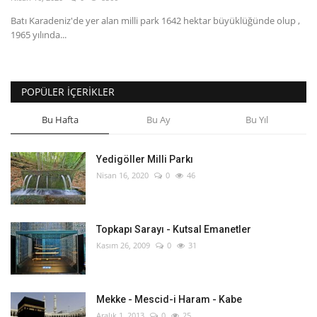
Batı Karadeniz'de yer alan milli park 1642 hektar büyüklüğünde olup ,
English
Turkish
1965 yılında...
POPÜLER İÇERIKLER
Bu Hafta
Bu Ay
Bu Yıl
Yedigöller Milli Parkı
Nisan 16, 2020
0
46
Topkapı Sarayı - Kutsal Emanetler
Kasım 26, 2009
0
31
Mekke - Mescid-i Haram - Kabe
Aralık 1, 2013
0
25