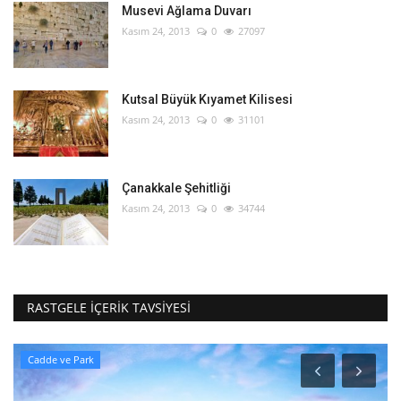
Musevi Ağlama Duvarı
Kasım 24, 2013
0
27097
Kutsal Büyük Kıyamet Kilisesi
Kasım 24, 2013
0
31101
Çanakkale Şehitliği
Kasım 24, 2013
0
34744
RASTGELE İÇERIK TAVSIYESI
Dini Mekanlar