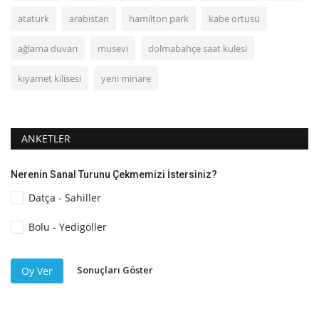
atatürk
arabistan
hamilton park
kabe örtüsü
ağlama duvarı
musevi
dolmabahçe saat kulesi
kıyamet kilisesi
yeni minare
ANKETLER
Nerenin Sanal Turunu Çekmemizi İstersiniz?
Datça - Sahiller
Bolu - Yedigöller
Sonuçları Göster
Oy Ver