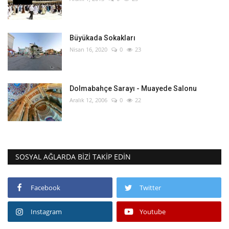
Büyükada Sokakları
Nisan 16, 2020
0
23
Dolmabahçe Sarayı - Muayede Salonu
Aralık 12, 2006
0
22
SOSYAL AĞLARDA BIZI TAKIP EDIN
Facebook
Twitter
Instagram
Youtube