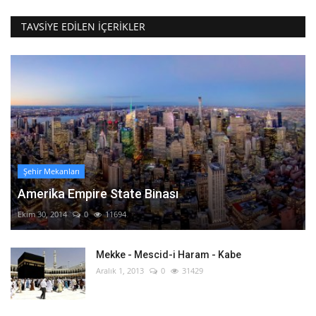
TAVSIYE EDILEN İÇERIKLER
Şehir Mekanları
Amerika Empire State Binası
Ekim 30, 2014
0
11694
Mekke - Mescid-i Haram - Kabe
Aralık 1, 2013
0
31429